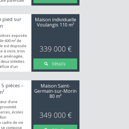
Suite parentale
Au 1er étage : 2
salle d’eau
ous-sol,
n pied sur
Maison individuelle
 stationnement,
Voulangis
110 m²
in
 pièces exposée
 de 600 m² de
lle est disposée
339 000 €
 à vivre, trois
ine aménagée,
 deux toilettes.
Détails
éficie d'un
endance. Vue
 5 pièces –
Maison Saint-
Germain-sur-Morin
m²
80 m²
cœur d’une
 proximité
erces, écoles
349 000 €
llon
 cadre de vie
Il se compose