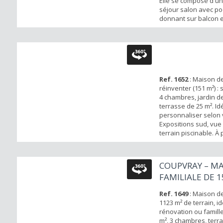
Elle se compose d'un
séjour salon avec po
donnant sur balcon e
cuisine indépendant
équipée, w.c indépen
chambre au rez-de-
combles, couloir, dres
d'eau w.c, 2 chambres
Ref. 1652
: Maison de
réinventer (151 m²) : 
4 chambres, jardin d
terrasse de 25 m². Id
personnaliser selon 
Expositions sud, vue 
terrain piscinable. À
commodités essentie
AVANZINI Immobilier !
COUPVRAY – M
FAMILIALE DE 1
GARAGE DOUBL.
Ref. 1649
: Maison de
1123 m² de terrain, i
rénovation ou famille
m², 3 chambres, terra