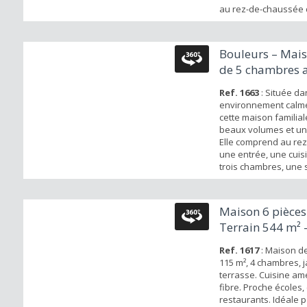
au rez-de-chaussée 
avec placard, W.C sé
double, séjour-salon
lumineuxouvrant sur 
Bouleurs – Mais
une cuisine aménagée
de 5 chambres a
(sous combles) : dég
chambres, salle de ba
so...
Ref. 1663
: Située da
environnement calme
cette maison familial
beaux volumes et un f
Elle comprend au re
une entrée, une cuisi
trois chambres, une 
et des WC séparés. À 
palier dessert deux
supplémentaires ains
Maison 6 pièces
d'eau à terminer d'
Terrain 544 m² 
sous-sol complète l'
atouts :...
Ref. 1617
: Maison d
115 m², 4 chambres, j
terrasse. Cuisine amé
fibre. Proche écoles
restaurants. Idéale 