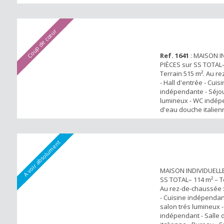
Coup de cœur
Ref. 1641
: MAISON I
PIÈCES sur SS TOTAL–
Terrain 515 m². Au r
- Hall d'entrée - Cuis
indépendante - Séjou
lumineux - WC indépe
d'eau douche italien
Suite parentale avec 
Au 1er étage : 2 cham
salle d’eau douche, 
A voir absolument
Sous-sol, garage 1 vé
stationnement, possib
MAISON INDIVIDUELLE
SS TOTAL– 114 m² – T
Au rez-de-chaussée : 
- Cuisine indépendant
salon trés lumineux 
indépendant - Salle