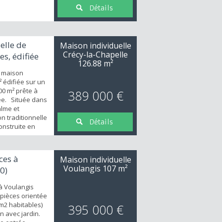
.
Détails
elle de
Maison individuelle
Crécy-la-Chapelle
s, édifiée
126.88 m²
e maison
² édifiée sur un
00 m² prête à
389 000 €
vée. Située dans
lme et
n traditionnelle
Détails
onstruite en
complet, allie
u rez-de-
erez : une
ces à
Maison individuelle
ur-salle à
Voulangis
107 m²
0)
 cheminée-in...
à Voulangis
 pièces orientée
m2 habitables)
395 000 €
n avec jardin.