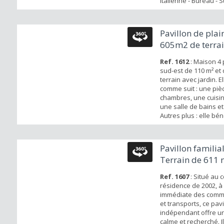
italienne - Bureau - 
avec sa salle d'eau.. 
chambres à l’étage 1 
douche, lavabo, WC S
Pavillon de plai
garage 1 véhicule, 1
605m2 de terra
possibl...
Ref. 1612
: Maison 4
sud-est de 110 m² et
terrain avec jardin. E
comme suit : une pièce
chambres, une cuis
une salle de bains et
Autres plus : elle bén
garage et d'une dép
sur un jardin.
Pavillon familial
Terrain de 611 
Ref. 1607
: Situé au 
résidence de 2002, à
immédiate des comm
et transports, ce pavi
indépendant offre un
calme et recherché. 