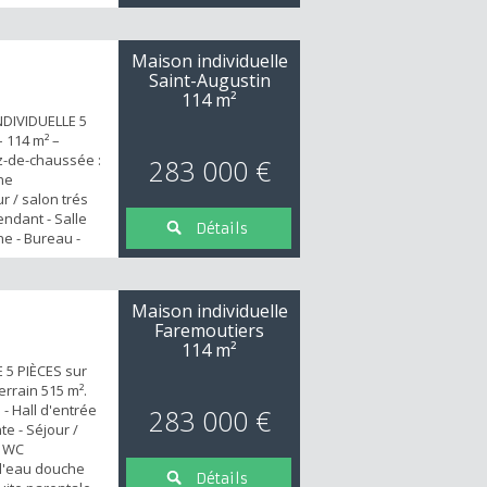
Maison individuelle
Saint-Augustin
114 m²
NDIVIDUELLE 5
 114 m² –
ez-de-chaussée :
283 000 €
ine
r / salon trés
ndant - Salle
Détails
ne - Bureau -
sa salle d'eau..
bres à l’étage 1
lavabo, WC
Maison individuelle
hicule, 1
Faremoutiers
l...
114 m²
 5 PIÈCES sur
errain 515 m².
- Hall d'entrée
283 000 €
e - Séjour /
- WC
 d'eau douche
Détails