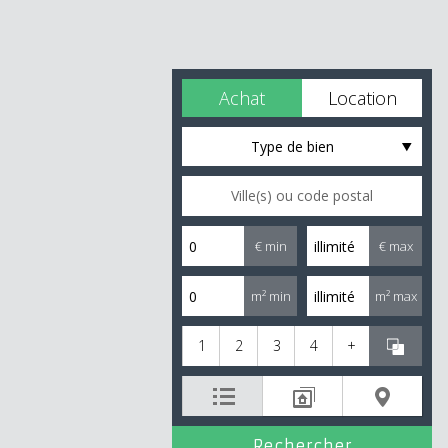
Achat
Location
Type de bien
€ min
€ max
m² min
m² max
1
2
3
4
+