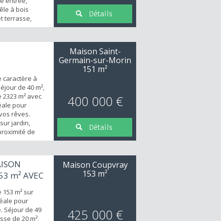
e entrée,
êle à bois
Détails
t terrasse,
e, aménagée et
dant, 1
chaussée, sous
Maison Saint-
sing, salle
Germain-sur-Morin
. Sous-sol to...
151 m²
 caractère à
séjour de 40 m²,
e 2323 m² avec
400 000 €
éale pour
vos rêves.
sur jardin,
Détails
 proximité de
lles. Contactez
AISON
Maison Coupvray
153 m²
53 m² AVEC
..
 153 m² sur
déale pour
. Séjour de 49
425 000 €
sse de 20 m²,