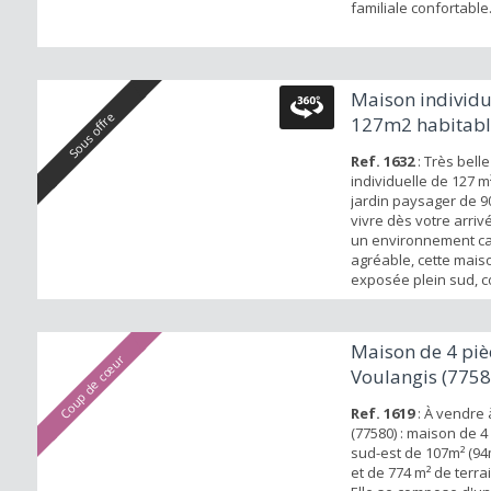
familiale confortable
Maison individu
Sous offre
127m2 habitable
sur un...
Ref. 1632
: Très bell
individuelle de 127 m
jardin paysager de 9
vivre dès votre arri
un environnement ca
agréable, cette maiso
exposée plein sud, c
1985 sur un sous-sol 
confort et charme. A
chaussée, vous trouv
Maison de 4 piè
entrée,un vaste séjo
Coup de cœur
Voulangis (7758
manger de 36 m² avec
Ref. 1619
: À vendre 
(77580) : maison de 4
sud-est de 107m² (94
et de 774 m² de terrai