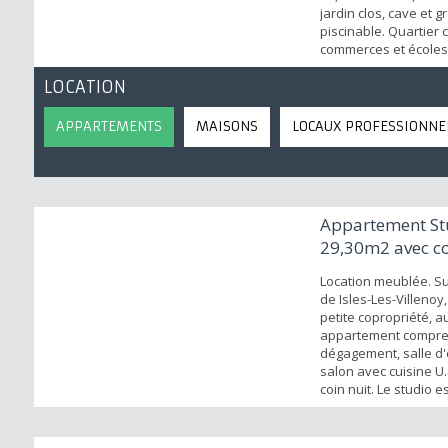
jardin clos, cave et g
piscinable. Quartier
commerces et écoles
AVANZINI Immobilier p
LOCATION
APPARTEMENTS
MAISONS
LOCAUX PROFESSIONNE
Appartement St
29,30m2 avec co
Location meublée. S
de Isles-Les-Villenoy
petite copropriété, a
appartement compre
dégagement, salle d'
salon avec cuisine U
coin nuit. Le studio e
location pour un loy
640€ charges compris
mensuelles sont de 1