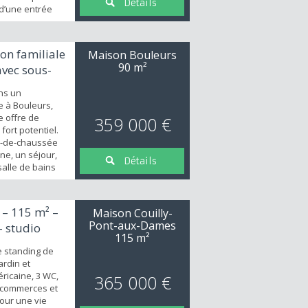
Détails
d’une entrée
paré, garage
la terrasse et
on familiale
Maison Bouleurs
. À l’étage
90 m²
vec sous-
agement, trois
i...
ns un
 à Bouleurs,
e offre de
359 000 €
ort potentiel.
z-de-chaussée
ne, un séjour,
Détails
salle de bains
l'étage, un
 chambres
i qu'une salle
 – 115 m² –
Maison Couilly-
aménager. Un
Pont-aux-Dames
– studio
ensemble. Les
115 m²
e standing de
ardin et
ricaine, 3 WC,
365 000 €
, commerces et
pour une vie