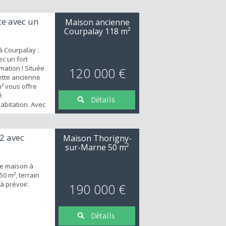
e avec un
Maison ancienne
Courpalay
118 m²
à Courpalay :
c un fort
mation ! Située
120 000 €
cette ancienne
² vous offre
é
Détails
bitation. Avec
ux et deux
ent juste
iez ainsi de
2 avec
Maison Thorigny-
tationnement
sur-Marne
50 m²
 atout pour
e maison à
0 m², terrain
à prévoir.
190 000 €
Détails