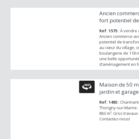
Ancien commerc
fort potentiel de
transformatio...
Ref. 1575
: À vendre 
Ancien commerce ave
potentiel de transfor
au cœur du village, 
boulangerie de 118 m
une belle opportunit
d’aménagement en ha
deux garages spacie
places de stationnem
devant, vous bénéfic
Maison de 50 m
quatre espaces de s
jardin et garage
au total, un véritable
votre confort q...
Ref. 1485
: Charmant
Thorigny-sur-Marne. 5
863 m². Gros travaux 
Contactez-nous!