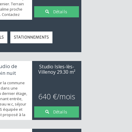
renier. Terrain
 calme proche
Détails
. Contactez
our visiter.
LS
STATIONNEMENTS
udio de
Studio Isles-lès-
Villenoy
29.30 m²
in nuit
ur la commune
, dans une
u dernier étage,
640 €/mois
nant entrée,
eau w.c, séjour
.S équipée et
Détails
st proposé à la
er mensuel de
es, les charges
2€ et