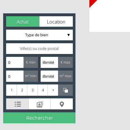
Achat
Location
Type de bien
€ min
€ max
m² min
m² max
1
2
3
4
+