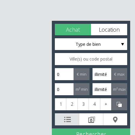
Achat
Location
Type de bien
€ min
€ max
m² min
m² max
1
2
3
4
+