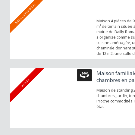
Sous compromis
Maison 4 pièces de 9
m² de terrain située à
mairie de Bailly Romai
s'organise comme sui
cuisine aménagée, u
cheminée donnant s
de 12 m2, une salle d
l'étage 3 chambres, 
bain. Un chauffage a
est présent dans cet
Maison familial
Grand GARAGE DE 28
chambres en par
Vendu
GRENIER. Terr...
avec jardin...
Maison de standing 2
chambres, jardin, ter
Proche commodités. 
état.