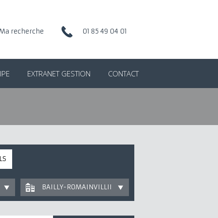
Ma recherche
01 85 49 04 01
IPE
EXTRANET GESTION
CONTACT
LS
BAILLY-ROMAINVILLIERS