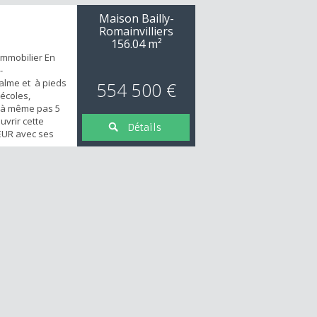
Maison Bailly-
Romainvilliers
156.04 m²
Immobilier En
-
alme et à pieds
554 500 €
écoles,
 à même pas 5
vrir cette
Détails
UR avec ses
 et arboré.
-sol
ées pour une
56m2 (83m2 en
sant : Au RDC,