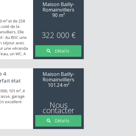
Maison Bailly-
Romainvilliers
90 m²
0 m² et de 258
 coté de la
nvilliers. Elle
322 000 €
t : Au RDC une
n séjour avec
ur une véranda
Détails
'eau, un WC. A
une salle de
limenté au gaz
te maison. Un
e 4
Maison Bailly-
 m2 + un
Romainvilliers
fait état
101.24 m²
000, 101 m², 4
rasse, garage.
En excellent
Nous
contacter
Détails