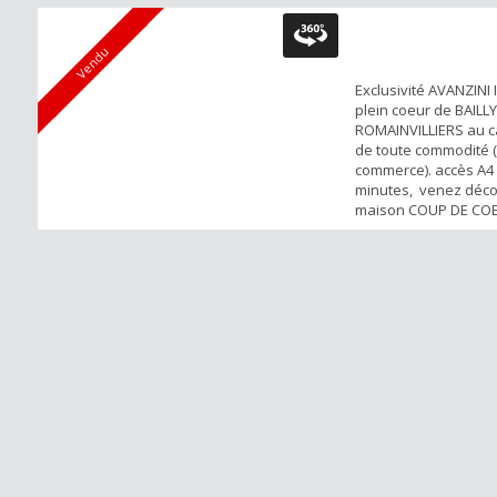
Vendu
Exclusivité AVANZINI 
plein coeur de BAILLY
ROMAINVILLIERS au c
de toute commodité (
commerce). accès A4
minutes, venez décou
maison COUP DE COE
842m2 de terrain clos
Plain-pied avec sous
entièrement aménag
surface au sol de 1
plain-pied), se compo
entr...