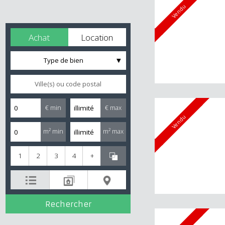
Vendu
Achat
Location
Type de bien
€ min
€ max
Vendu
m² min
m² max
1
2
3
4
+