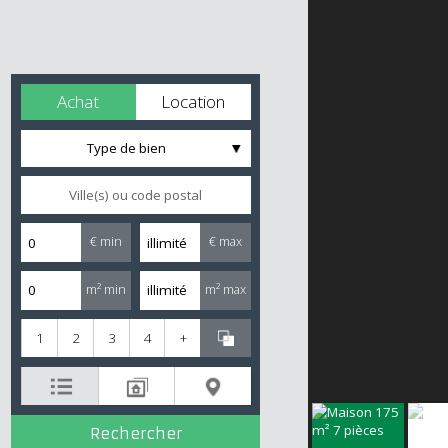
Achat
Location
Type de bien
€ min
€ max
m² min
m² max
1
2
3
4
+