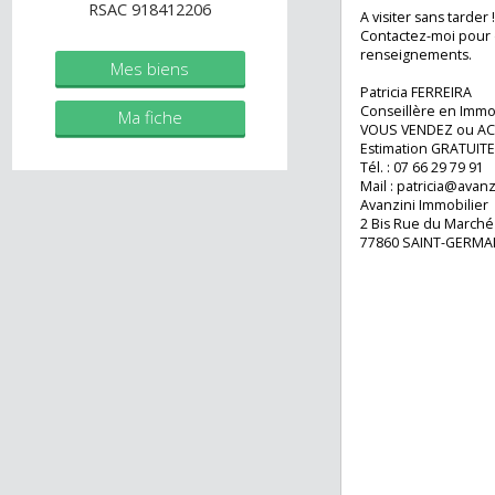
immobilier.fr
Climatisation rév
chambres.
Agent commercial (Entreprise
Chauffage au gaz
individuelle)
RSAC 918412206
A visiter sans tard
Contactez-moi po
renseignements.
Mes biens
Patricia FERREIRA
Conseillère en I
Ma fiche
VOUS VENDEZ ou
Estimation GRAT
Tél. : 07 66 29 79
Mail :
patricia@av
Avanzini Immobil
2 Bis Rue du Mar
77860 SAINT-GE