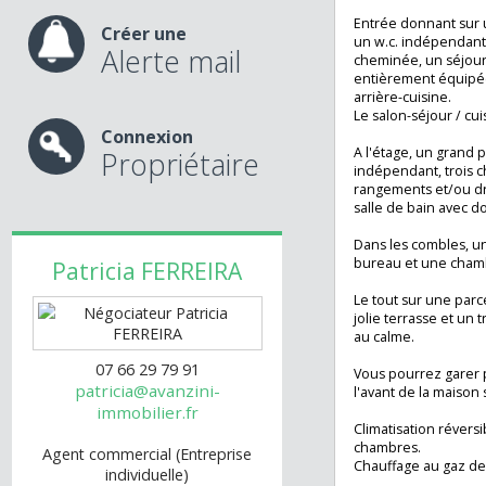
ainsi que les trè
nos services
avec ses 175m2 j
composant comme
Entrée donnant 
Créer une
un w.c. indépend
Alerte mail
cheminée, un séj
entièrement équ
arrière-cuisine.
Le salon-séjour / 
Connexion
A l'étage, un gran
Propriétaire
indépendant, tro
rangements et/o
salle de bain ave
Dans les combles,
bureau et une c
Patricia
FERREIRA
Le tout sur une 
jolie terrasse et 
au calme.
07 66 29 79 91
Vous pourrez gar
patricia@avanzini-
l'avant de la mai