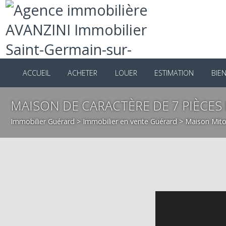
ACCUEIL
ACHETER
LOUER
ESTIMATION
B
MAISON DE CARACTÈRE DE 7 PIÈCE
Immobilier Guérard
>
Immobilier en vente Guérard
>
Maison M