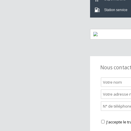
Crèche
Bar
Supermarch
Station servi
Nous cont