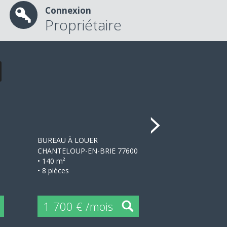
Connexion
Propriétaire
+
BUREAU À LOUER
MAISON ANCIE
CHANTELOUP-EN-BRIE 77600
VILLIERS-SUR-
• 140 m²
• 150 m²
• 8 pièces
• 6 pièces
1 700 € /mois
1 360 €/