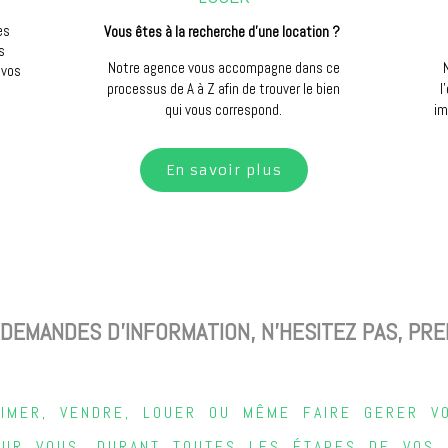
es
Vous êtes à la recherche d’une location ?
s
Notre agence vous accompagne dans ce
 vos
processus de A à Z afin de trouver le bien
l
qui vous correspond.
im
En savoir plus
DEMANDES D'INFORMATION, N'HESITEZ PAS, PRE
TIMER, VENDRE, LOUER OU MÊME FAIRE GERER VO
UR VOUS, DURANT TOUTES LES ÉTAPES DE VOS P