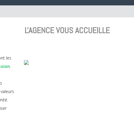
L'AGENCE VOUS ACCUEILLE
nt les
ssion
.
s
 valeurs
mité.
iser