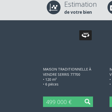
Estimation
de votre bien
+
MAISON TRADITIONNELLE À
M
VENDRE
SERRIS 77700
V
• 120 m²
•
• 6 pièces
•
499 000 €