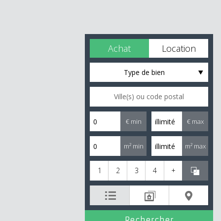
Achat
Location
Type de bien
€ min
€ max
m² min
m² max
1
2
3
4
+