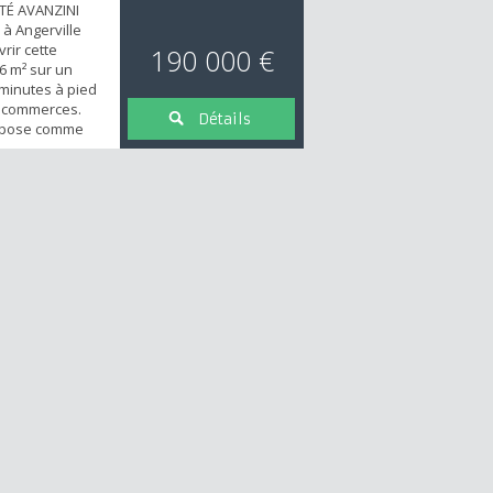
ITÉ AVANZINI
à Angerville
rir cette
190 000 €
6 m² sur un
 minutes à pied
es commerces.
Détails
mpose comme
t sur une pièce
une cuisine
agée, une
e bains et un
étage un