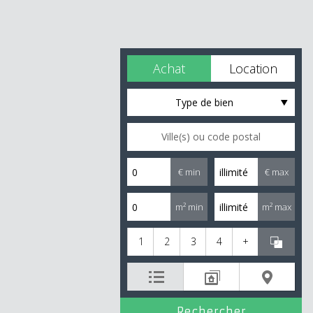
Achat
Location
Type de bien
€ min
€ max
m² min
m² max
1
2
3
4
+