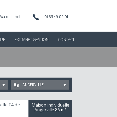
Ma recherche
01 85 49 04 01
IPE
EXTRANET GESTION
CONTACT
ANGERVILLE
elle F4 de
Maison individuelle
Angerville
86 m²