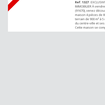
Ref. 1327
: EXCLUSIV
IMMOBILIER À vendre 
(91670), venez découv
maison 4 pièces de 8
terrain de 900 m² à 5
du centre-ville et s
Cette maison se co
suit : Entrée donnan
à vivre traversante, 
indépendante amén
chambre, une salle d
wc indépendant. A l'
pallier...