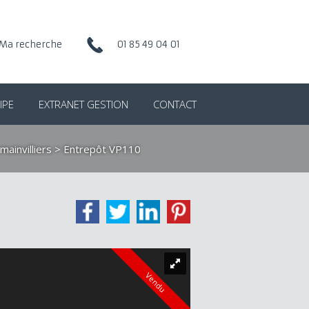
Ma recherche
01 85 49 04 01
IPE
EXTRANET GESTION
CONTACT
ainvilliers
> Entrepôt VP110
Vendu