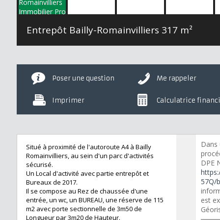
Entrepôt Bailly-Romainvilliers
317 m²
Poser une question
Me rappeler
Imprimer
Calculatrice financ
Dans 
Situé à proximité de l'autoroute A4 à Bailly
procé
Romainvilliers, au sein d'un parc d'activités
DPE N
sécurisé.
https:
Un Local d'activité avec partie entrepôt et
57Q/b
Bureaux de 2017.
inform
Il se compose au Rez de chaussée d'une
entrée, un wc, un BUREAU, une réserve de 115
est ex
m2 avec porte sectionnelle de 3m50 de
Géori
Longueur par 3m20 de Hauteur.