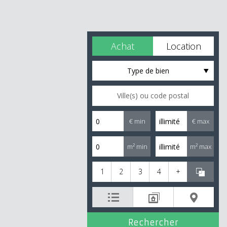
Achat
Location
Type de bien
€ min
€ max
m² min
m² max
1
2
3
4
+