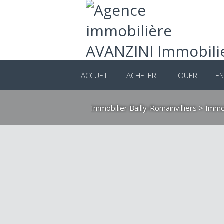
ACCUEIL
ACHETER
LOUER
ES
Immobilier Bailly-Romainvilliers
>
Immob