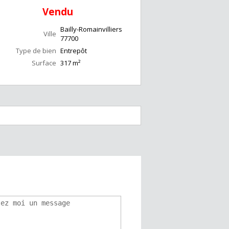
Vendu
Bailly-Romainvilliers
Ville
77700
Type de bien
Entrepôt
Surface
317
m²