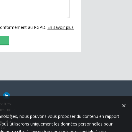
s conformément au RGPD.
En savoir plus
raires
✕
mes-nous
technologies, nous pouvons vous proposer du contenu en rapport
 légales
mplète
t. Nous utiliserons uniquement les données personnelles pour
ite
e notre site, à l'exception des cookies essentiels à son