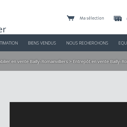
Ma sélection
TIMATION
BIENS VENDUS
NOUS RECHERCHONS
EQU
ilier en vente Bailly-Romainvilliers
>
Entrepôt en vente Bailly-Rom