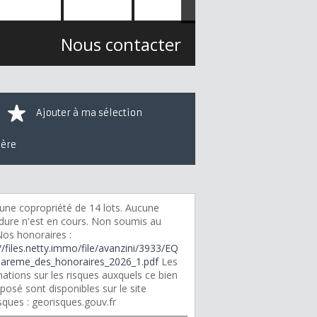
Nous contacter
Ajouter à ma sélection
ière
une copropriété de 14 lots. Aucune
dure n'est en cours. Non soumis au
os honoraires :
//files.netty.immo/file/avanzini/3933/EQ
areme_des_honoraires_2026_1.pdf
Les
ations sur les risques auxquels ce bien
posé sont disponibles sur le site
sques : georisques.gouv.fr