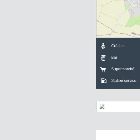
Crèche
Bar
Supermarch
Station servi