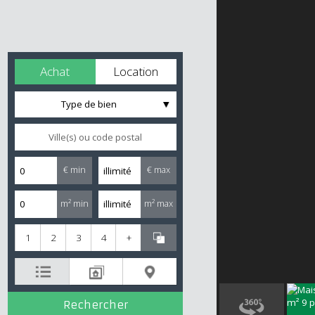
Achat
Location
Type de bien
€ min
€ max
m² min
m² max
1
2
3
4
+