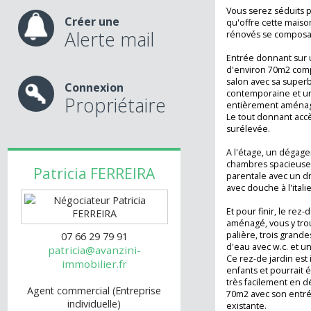
nos services
MAISON DE CARAC
PIECES située à 
Vous serez sédui
Créer une
qu'offre cette m
Alerte mail
rénovés se comp
Entrée donnant s
d'environ 70m2 
salon avec sa s
Connexion
contemporaine e
Propriétaire
entièrement amé
Le tout donnant a
surélevée.
A l'étage, un dég
chambres spacie
Patricia
FERREIRA
parentale avec un
avec douche à l'it
Et pour finir, le 
aménagé, vous y
palière, trois gr
07 66 29 79 91
d'eau avec w.c. 
patricia@avanzini-