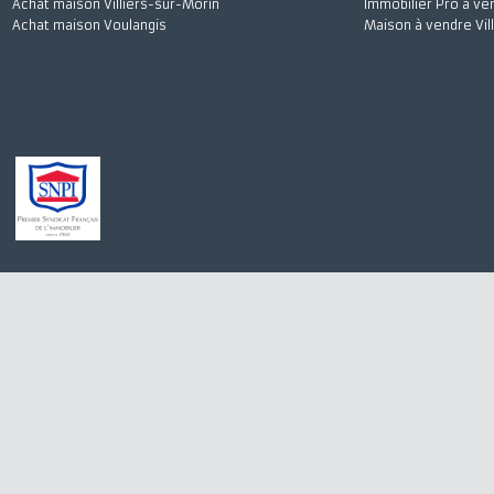
Achat maison Quincy-Voisins
Appartement à 
Location appartement Meaux
Stationnement à
Achat appartement Meaux
Appartement à l
Location appartement Saint-Germain-sur-Morin
Maison à vendre
Achat maison Villiers-sur-Morin
Immobilier Pro 
Achat maison Voulangis
Maison à vendre 