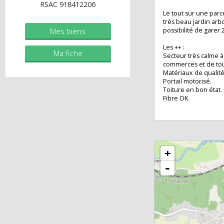
Ce rez-de jardin 
immobilier.fr
enfants et pourra
très facilement 
Agent commercial (Entreprise
70m2 avec son e
individuelle)
existante.
RSAC 918412206
Le tout sur une 
très beau jardin 
Mes biens
possibilité de gar
Les ++ :
Ma fiche
Secteur très calm
commerces et de 
Matériaux de qual
Portail motorisé.
Toiture en bon ét
Fibre OK.
+
-