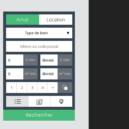
Achat
Location
Type de bien
€ min
€ max
m² min
m² max
1
2
3
4
+