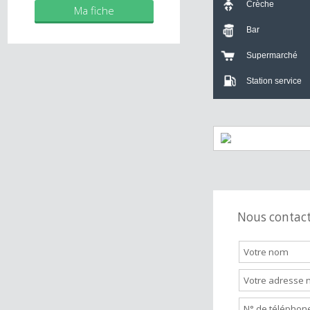
Mes biens
Crèche
Ma fiche
Bar
Supermarch
Station servi
Nous cont