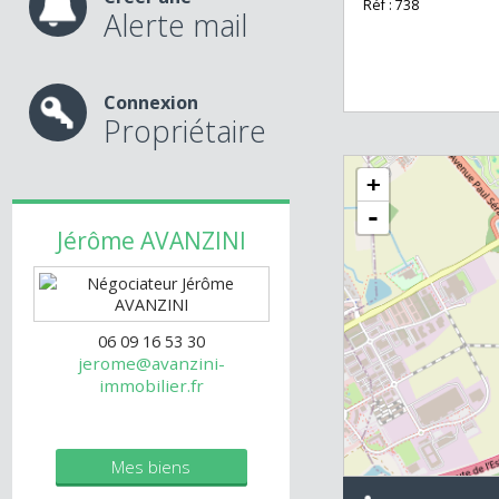
Loyer 880 € HT ,
Dépôt de garanti
Charges 28 € + Ta
Créer une
Réf : 738
Alerte mail
Connexion
Propriétaire
+
-
Jérôme
AVANZINI
06 09 16 53 30
jerome@avanzini-
immobilier.fr