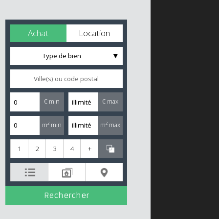
Achat
Location
Type de bien
€ min
€ max
m² min
m² max
1
2
3
4
+