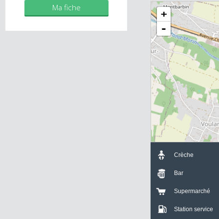
Mes biens
Ma fiche
+
-
Crèche