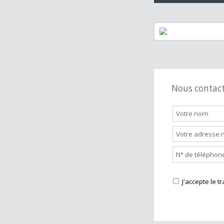
Bar
Supermarch
Station servi
Nous cont