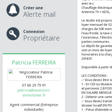
nos services
Au 1er étage, un 
22,39m2 se comp
séjour avec coin 
avec w.c.
Créer une
Chauffage électr
Alerte mail
Antenne TV + AD
Le studio est pro
loyer mensuel de
charges de 50€ 
Connexion
l'eau froide, la 
Propriétaire
l'ascenseur, l'éle
parties commune
Le dépôt de gara
soit un mois de l
honoraires à la c
291€07.
Patricia
FERREIRA
Disponible à par
LES CONDITIONS 
✅ Vous devez être
1 - En CDI ou titu
07 66 29 79 91
et percevoir 2,
patricia@avanzini-
EN SALAIRE MENS