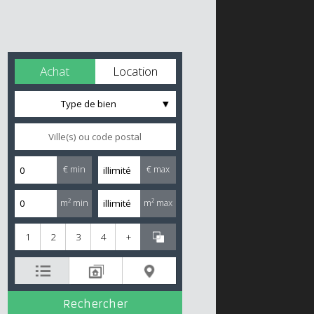
Achat
Location
Type de bien
€ min
€ max
m² min
m² max
1
2
3
4
+