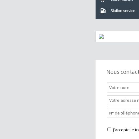
Crèche
Bar
Supermarch
Station servi
Nous cont