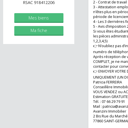
immobilier.fr
2 - Détenir une c
✅ Vous devez tra
Agent commercial (Entreprise
dossier locatif EN
individuelle)
1 - Pièce d’identi
2 - Contrat de trav
RSAC 918412206
3 - Attestation 
n’êtes plus en pé
période de licen
Mes biens
4 - Les 3 dernière
5 - Avis d’imposit
Ma fiche
Si vous êtes étudi
les pièces admini
1,2,3,4,5)
👉 N’oubliez pas
numéro de télép
Après réception d
COMPLET, je ne 
contacter pour co
👉 ENVOYER VOT
UNIQUEMENT (UN
Patricia FERREIRA
Conseillère Immo
VOUS VENDEZ ou
Estimation GRAT