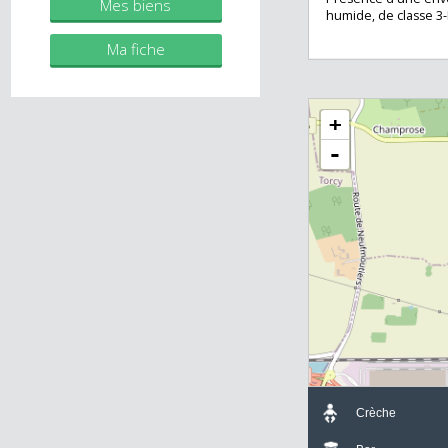
dans la limite de
immobilier.fr
l'unité foncière
Potentiel constru
sol.
Présence d'une 
Mes biens
humide, de class
Ma fiche
+
-