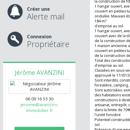
1 bâtiment agric
nos services
briarde (grange),
couvert en petite
la construction d
1 hangar ouvert,
Créer une
couvert en petites
Alerte mail
ondulée. Mauvais
184 m?
d'emprise au sol.
1 hangar ouvert,
Connexion
couvert avec de l
de la constructio
Propriétaire
1 maison ancienn
couvert en petite
de la constructio
Total des constru
d'emprise au sol.
Classées en sous
Jérôme
AVANZINI
approuvé le 17/
Sont interdits: c
forestière, campi
Sont autorisées:
des habitations e
06 09 16 53 30
constructions à 
jerome@avanzini-
artisanat, entre