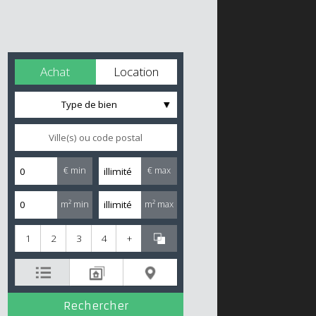
Achat
Location
Type de bien
€ min
€ max
m² min
m² max
1
2
3
4
+