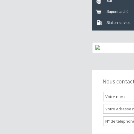
Crèche
Bar
Supermarch
Station servi
Nous cont