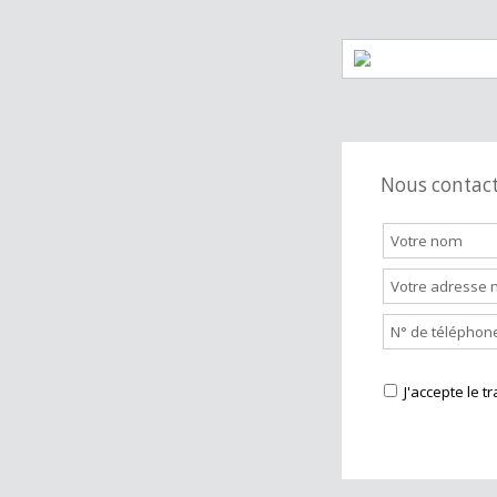
Bar
Supermarch
Station servi
Nous cont