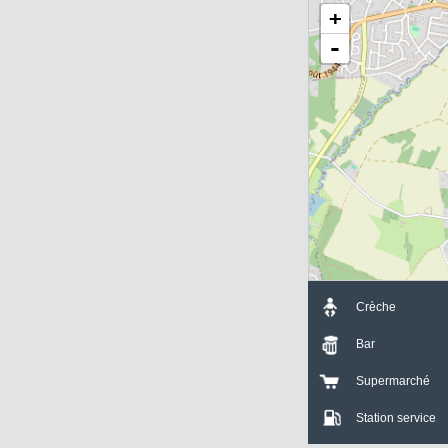
+
-
Crèche