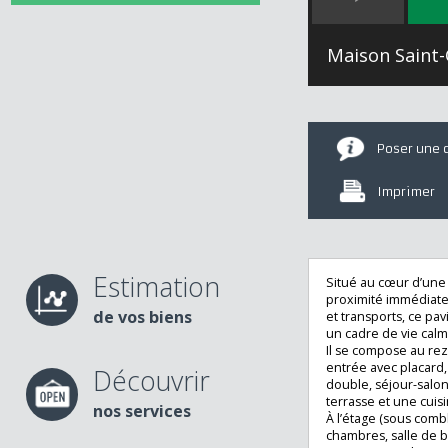
Maison Sai
Poser u
Imprime
Estimation
Situé au cœur d’
proximité imméd
de vos biens
et transports, ce
un cadre de vie 
Il se compose au
entrée avec plac
Découvrir
double, séjour-s