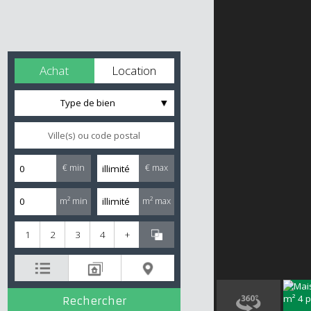
Achat
Location
Type de bien
€ min
€ max
m² min
m² max
1
2
3
4
+