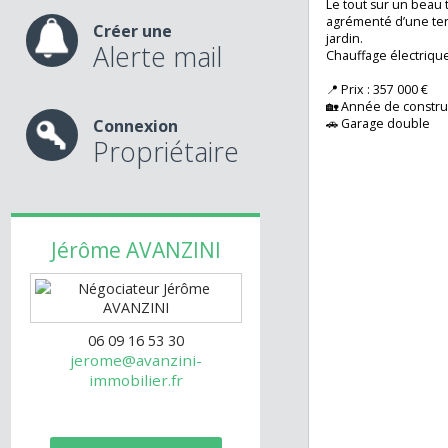
terrasse et une 
nos services
À l’étage (sous c
chambres, salle d
Le tout sur un be
agrémenté d’une 
Créer une
jardin.
Alerte mail
Chauffage électr
📍 Prix : 357 000 €
🏡 Année de cons
Connexion
🚗 Garage doubl
Propriétaire
Jérôme
AVANZINI
06 09 16 53 30
jerome@avanzini-