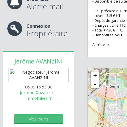
- LES +++ (ELECTR
charges.
- En + taxe fonciè
Créer une
- Disponible de su
Alerte mail
- Bail précaire ou
- Loyer : 345 € HT
- Dépôt de garant
Connexion
- Charges : 24 € 
- Total = 438 € TT
Propriétaire
- Honoraires 745
A très vite.
Jérôme
AVANZINI
+
-
06 09 16 53 30
jerome@avanzini-
immobilier.fr