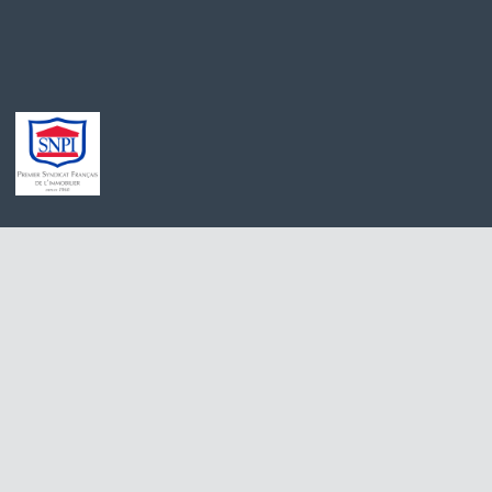
Achat maison Quincy-Voisins
Appartement à 
Location appartement Meaux
Stationnement à
Achat appartement Meaux
Appartement à l
Location appartement Saint-Germain-sur-Morin
Maison à vendre
Achat maison Villiers-sur-Morin
Immobilier Pro 
Achat maison Voulangis
Maison à vendre 