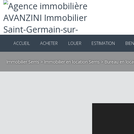
ACCUEIL
ACHETER
LOUER
ESTIMATION
B
Immobilier Serris
>
Immobilier en location Serris
>
Bureau en lo