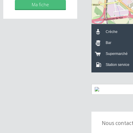
Mes biens
Ma fiche
Crèche
Bar
Supermarch
Station servi