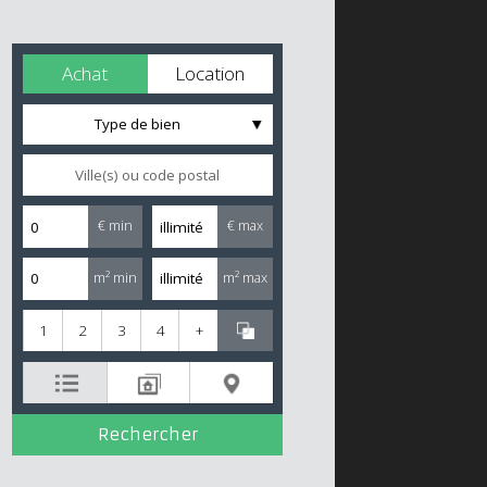
Achat
Location
Type de bien
€ min
€ max
m² min
m² max
1
2
3
4
+