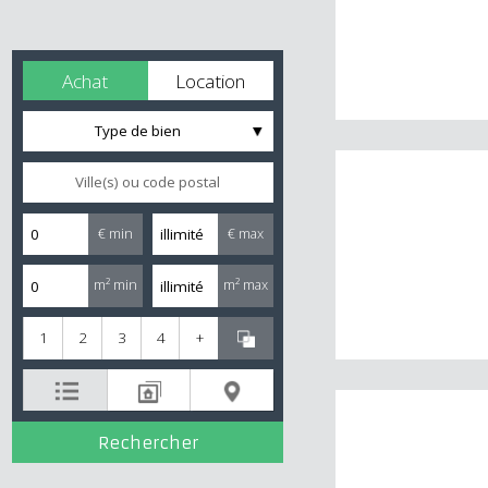
Achat
Location
Type de bien
€ min
€ max
m² min
m² max
1
2
3
4
+