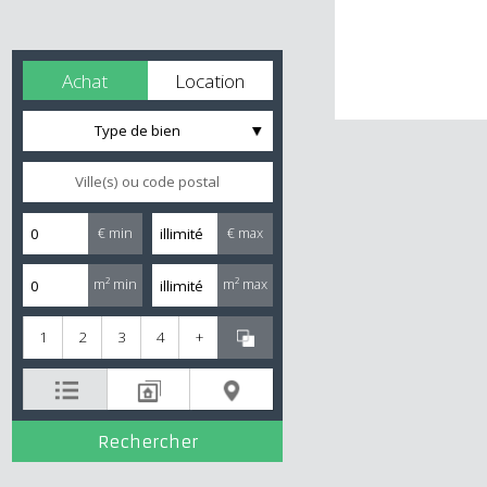
Achat
Location
Type de bien
€ min
€ max
m² min
m² max
1
2
3
4
+