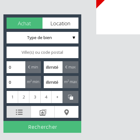
Achat
Location
Type de bien
€ min
€ max
m² min
m² max
1
2
3
4
+