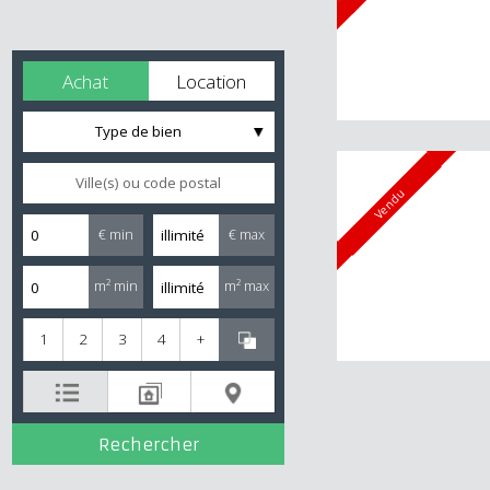
Achat
Location
Type de bien
Vendu
€ min
€ max
m² min
m² max
1
2
3
4
+