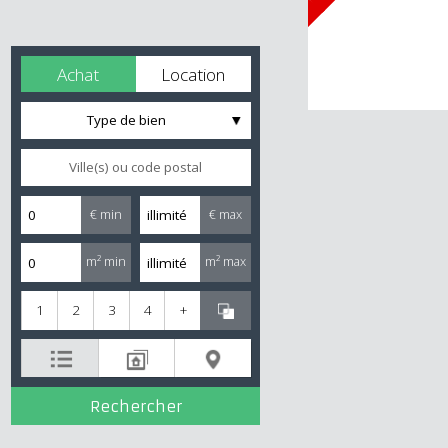
Achat
Location
Type de bien
€ min
€ max
m² min
m² max
1
2
3
4
+