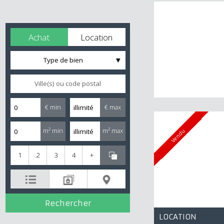
Achat
Location
Type de bien
€ min
€ max
m² min
m² max
Vendu
1
2
3
4
+