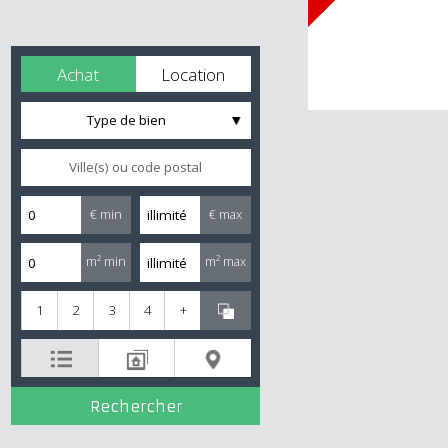
Achat
Location
Type de bien
€ min
€ max
m² min
m² max
1
2
3
4
+