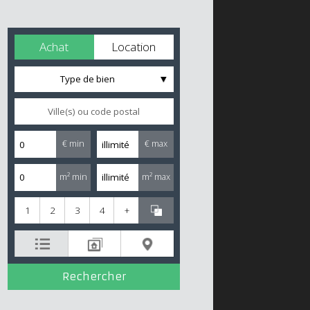
Achat
Location
Type de bien
€ min
€ max
m² min
m² max
1
2
3
4
+