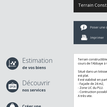
Poser u
Imprime
Estimation
Terrain construct
cours de l'Abbay
de vos biens
Situé dans un lot
est plat.
Il est viabilisé en 
Découvrir
- Façade de 24 m
- Zone UC du PLU
nos services
- Contruction po