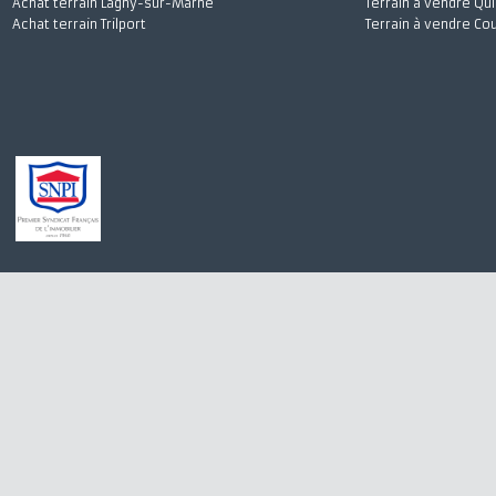
Achat terrain Villiers-sur-Morin
Terrain à vendre
Achat terrain Mouroux
Terrain à vendr
Achat terrain Quincy-Voisins
Terrain à vendre
Achat terrain Coupvray
Terrain à vendre
Achat terrain Lagny-sur-Marne
Terrain à vendre
Achat terrain Trilport
Terrain à vendre