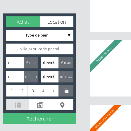
Achat
Location
Type de bien
Baisse de prix
€ min
€ max
m² min
m² max
1
2
3
4
+
Sous compromis