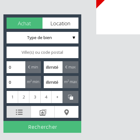
Achat
Location
Type de bien
€ min
€ max
m² min
m² max
1
2
3
4
+