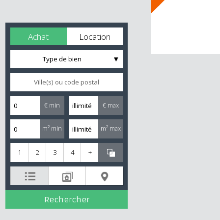
Achat
Location
Type de bien
€ min
€ max
m² min
m² max
1
2
3
4
+