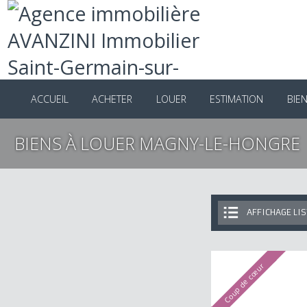
ACCUEIL
ACHETER
LOUER
ESTIMATION
B
BIENS À LOUER MAGNY-LE-HONGR
AFFICHAGE 
Coup de cœur