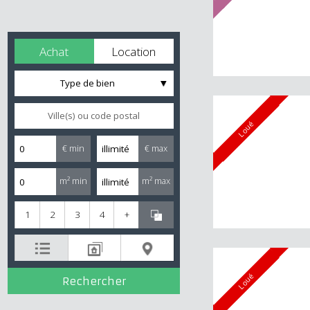
Achat
Location
Type de bien
Loué
€ min
€ max
m² min
m² max
1
2
3
4
+
Loué