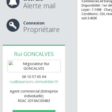
ce bel apparteme
2 emplacements d
extérieur et 1 en
Créer une
Commerces et tra
Alerte mail
Disponibilité : 1
Loyer : 1.190€ - C
Conditions : CDI, 
soit 3.402€
Connexion
Propriétaire
Rui
GONCALVES
06 10 57 65 64
rui@avanzini-immobilier.fr
Agent commercial (Entreprise