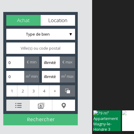
Achat
Location
Type de bien
€ min
€ max
m² min
m² max
1
2
3
4
+