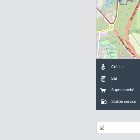
+
T3 Magny-le-Hongre
63.12 m²
-
Crèche
Bar
Supermarch
Station servi