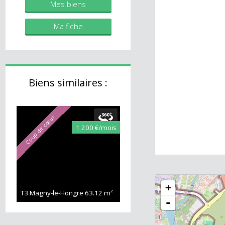
individuelle)
RSAC 2019AC00483
Mes biens
Ma fiche
Biens similaires :
Coup de cœur
1 200 €/mois