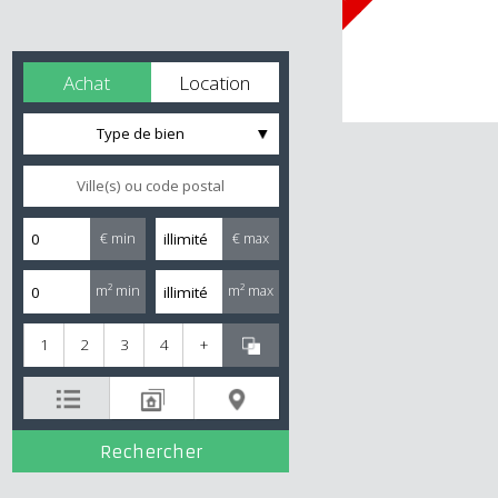
Achat
Location
Type de bien
€ min
€ max
m² min
m² max
1
2
3
4
+