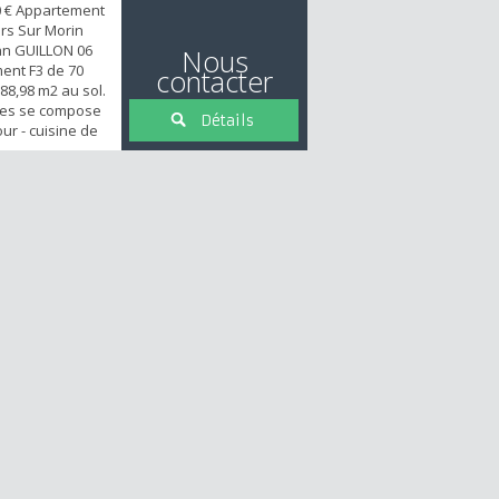
 € Appartement
ers Sur Morin
an GUILLON 06
Nous
ment F3 de 70
contacter
88,98 m2 au sol.
ages se compose
Détails
ur - cuisine de
ménagée, 2
d'eau. 1 place
. TRES BELLE