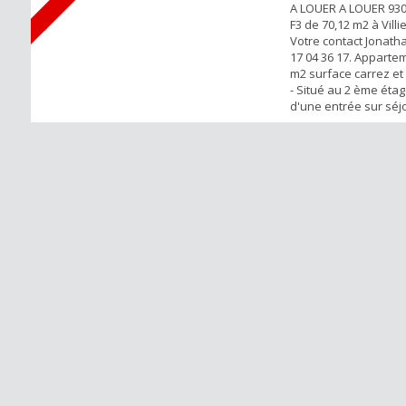
A LOUER A LOUER 930
F3 de 70,12 m2 à Villi
Votre contact Jonath
17 04 36 17. Apparte
m2 surface carrez et 
- Situé au 2 ème ét
d'une entrée sur séjo
45 m2 entièrement a
chambres, une salle 
de parking sécurisée
PRESTATION.