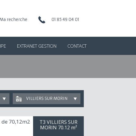
Ma recherche
01 85 49 04 01
IPE
EXTRANET GESTION
CONTACT
VILLIERS SUR MORIN
 de 70,12m2
T3 VILLIERS SUR
MORIN
70.12 m²