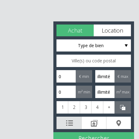
Achat
Location
Type de bien
€ min
€ max
m² min
m² max
1
2
3
4
+