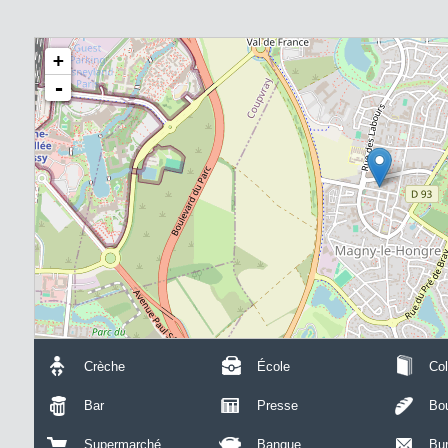
+
-
Crèche
École
Col
Bar
Presse
Bou
Supermarché
Banque
Bu