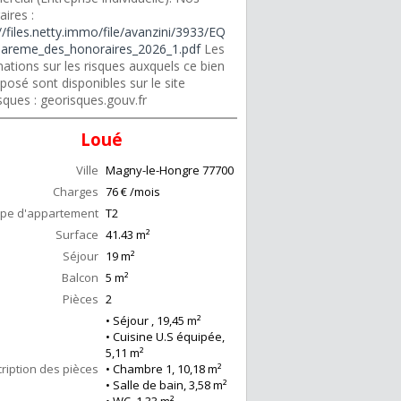
ires :
//files.netty.immo/file/avanzini/3933/EQ
areme_des_honoraires_2026_1.pdf
Les
ations sur les risques auxquels ce bien
posé sont disponibles sur le site
sques : georisques.gouv.fr
Loué
Ville
Magny-le-Hongre
77700
Charges
76 € /mois
pe d'appartement
T2
Surface
41.43
m²
Séjour
19
m²
Balcon
5
m²
Pièces
2
• Séjour , 19,45 m²
• Cuisine U.S équipée,
5,11 m²
ription des pièces
• Chambre 1, 10,18 m²
• Salle de bain, 3,58 m²