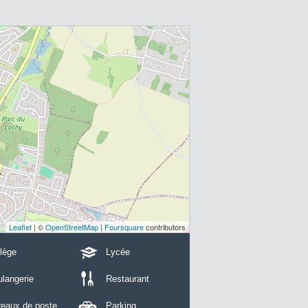
Leaflet
| ©
OpenStreetMap
|
Foursquare
contributors
lège
Lycée
langerie
Restaurant
reaux de poste
Parking