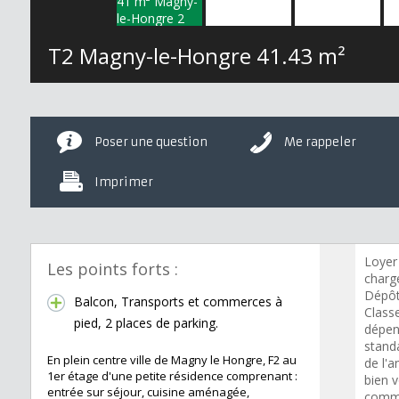
T2 Magny-le-Hongre
41.43 m²
Poser une question
Me rappeler
Imprimer
Loyer
Les points forts :
charge
Dépôt
Balcon, Transports et commerces à
Class
pied, 2 places de parking.
dépen
standa
En plein centre ville de Magny le Hongre, F2 au
de l'a
1er étage d'une petite résidence comprenant :
bien 
entrée sur séjour, cuisine aménagée,
commer