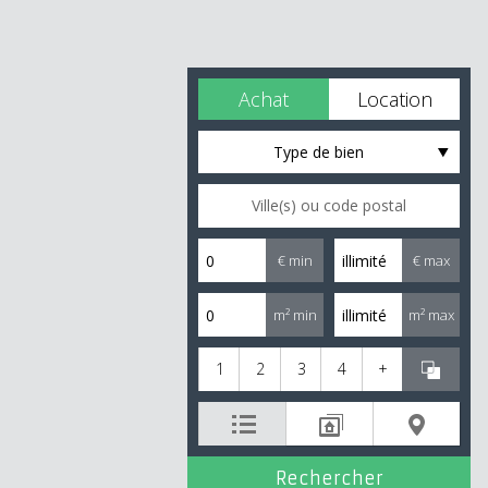
Achat
Location
Type de bien
€ min
€ max
m² min
m² max
1
2
3
4
+