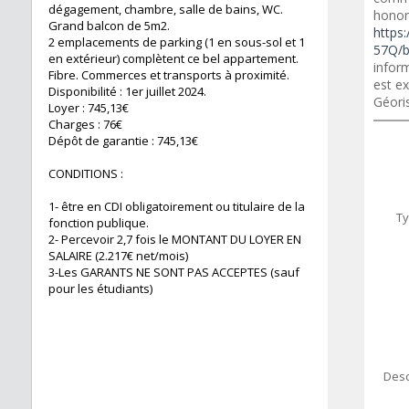
dégagement, chambre, salle de bains, WC.
honora
Grand balcon de 5m2.
https:
2 emplacements de parking (1 en sous-sol et 1
57Q/b
en extérieur) complètent ce bel appartement.
inform
Fibre. Commerces et transports à proximité.
est ex
Disponibilité : 1er juillet 2024.
Géori
Loyer : 745,13€
Charges : 76€
Dépôt de garantie : 745,13€
CONDITIONS :
1- être en CDI obligatoirement ou titulaire de la
Ty
fonction publique.
2- Percevoir 2,7 fois le MONTANT DU LOYER EN
SALAIRE (2.217€ net/mois)
3-Les GARANTS NE SONT PAS ACCEPTES (sauf
pour les étudiants)
Desc