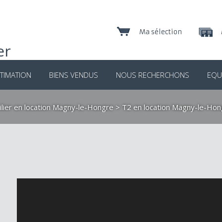
Ma sélection
TIMATION
BIENS VENDUS
NOUS RECHERCHONS
EQU
lier en location Magny-le-Hongre
>
T2 en location Magny-le-Hon