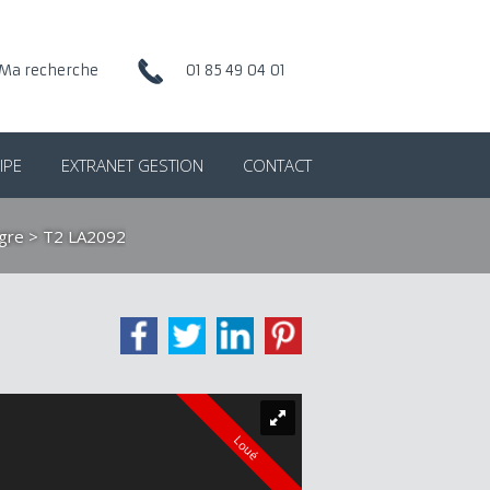
Ma recherche
01 85 49 04 01
IPE
EXTRANET GESTION
CONTACT
gre
> T2 LA2092
Loué