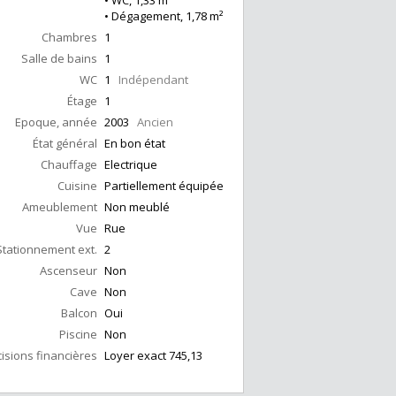
• WC, 1,33 m²
• Dégagement, 1,78 m²
Chambres
1
Salle de bains
1
WC
1
Indépendant
Étage
1
Epoque, année
2003
Ancien
État général
En bon état
Chauffage
Electrique
Cuisine
Partiellement équipée
Ameublement
Non meublé
Vue
Rue
Stationnement ext.
2
Ascenseur
Non
Cave
Non
Balcon
Oui
Piscine
Non
isions financières
Loyer exact 745,13