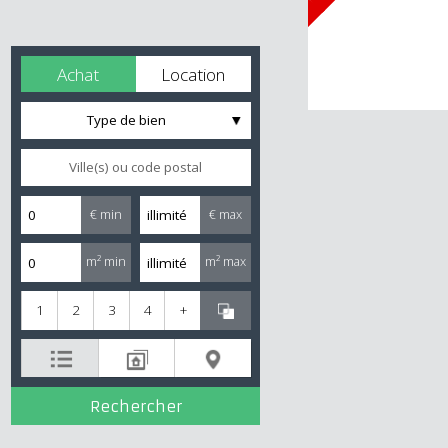
Achat
Location
Type de bien
€ min
€ max
m² min
m² max
1
2
3
4
+