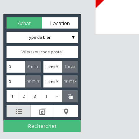
Achat
Location
Type de bien
€ min
€ max
m² min
m² max
1
2
3
4
+