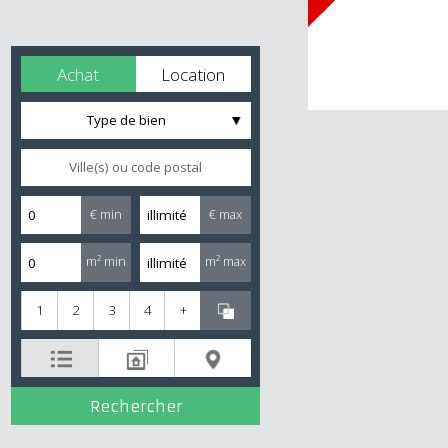
Achat
Location
Type de bien
€ min
€ max
m² min
m² max
1
2
3
4
+