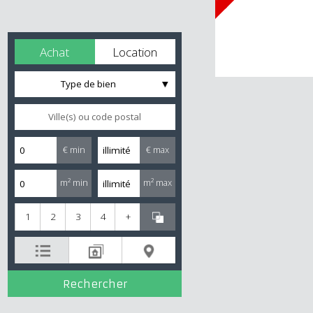
Achat
Location
Type de bien
€ min
€ max
m² min
m² max
1
2
3
4
+