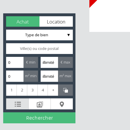
Achat
Location
Type de bien
€ min
€ max
m² min
m² max
1
2
3
4
+