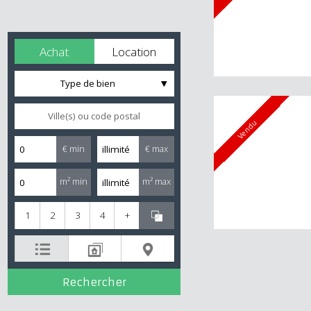
Achat
Location
Type de bien
Vendu
€ min
€ max
m² min
m² max
1
2
3
4
+