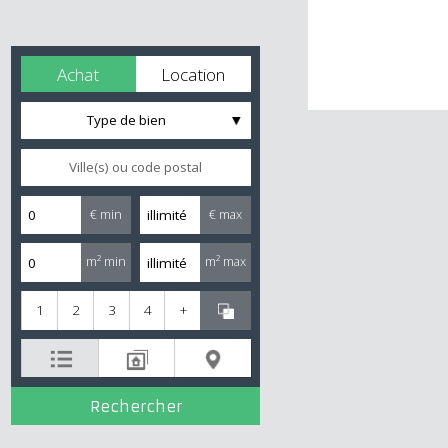
Achat
Location
Type de bien
€ min
€ max
m² min
m² max
1
2
3
4
+