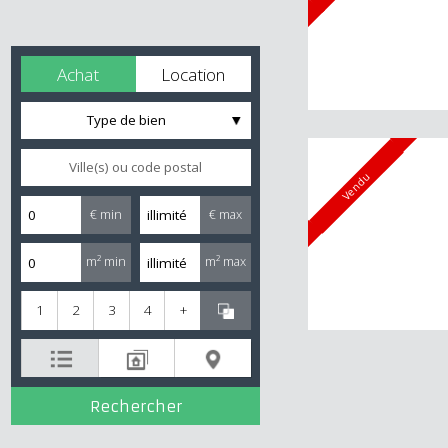
Achat
Location
Type de bien
Vendu
€ min
€ max
m² min
m² max
1
2
3
4
+