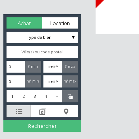
Achat
Location
Type de bien
€ min
€ max
m² min
m² max
1
2
3
4
+