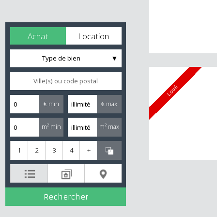
Achat
Location
Type de bien
Loué
€ min
€ max
m² min
m² max
1
2
3
4
+