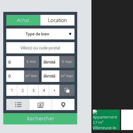
Achat
Location
Type de bien
€ min
€ max
m² min
m² max
1
2
3
4
+