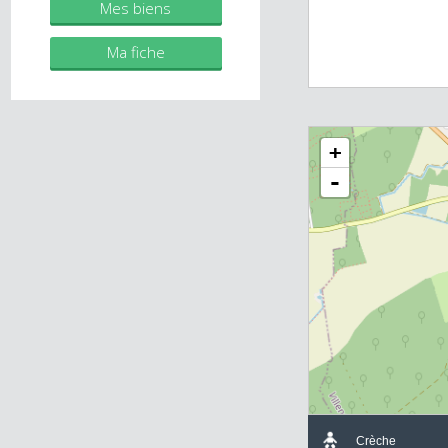
individuelle)
RSAC 2019AC00483
Mes biens
Ma fiche
+
-