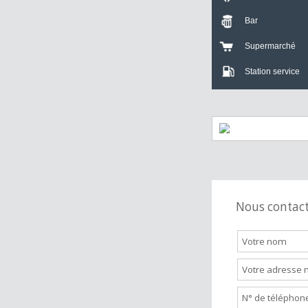
Crèche
Bar
Supermarch
Station servi
Nous cont