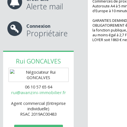
Dans la cour inté
enfilade.
Le + : une grand
Créer une
Commerces de pro
Alerte mail
Autoroute A4 à 5
d'Europe à 10 mi
GARANTIES DEMA
Connexion
OBLIGATOIREMENT 
la fonction publi
Propriétaire
au moins égal à 
LOYER soit 1863 €
Rui
GONCALVES
06 10 57 65 64
rui@avanzini-immobilier.fr
Agent commercial (Entreprise