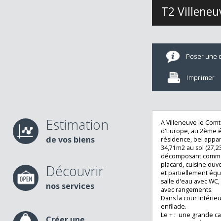
T2 Ville
Poser u
Imprime
Estimation
A Villeneuve le 
d'Europe, au 2èm
de vos biens
résidence, bel a
34,71m2 au sol (
décomposant com
placard, cuisine
Découvrir
et partiellement 
salle d'eau ave
nos services
avec rangements