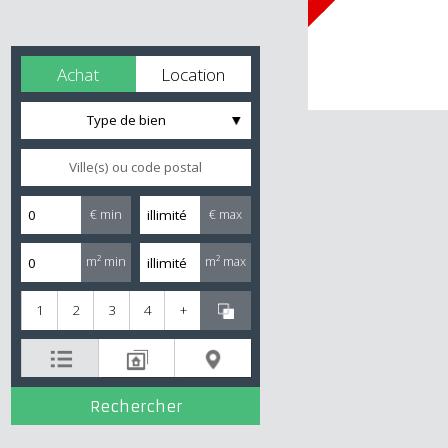
Achat
Location
Type de bien
€ min
€ max
m² min
m² max
1
2
3
4
+