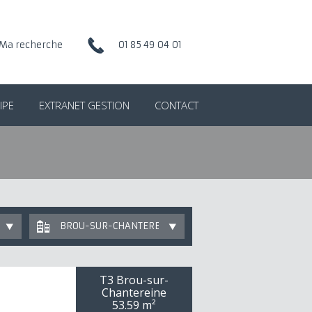
Ma recherche
01 85 49 04 01
IPE
EXTRANET GESTION
CONTACT
BROU-SUR-CHANTEREINE
T3 Brou-sur-
Chantereine
53.59 m²