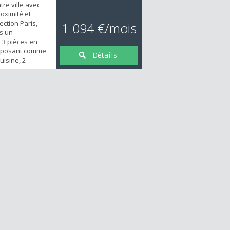
tre ville avec
oximité et
ction Paris,
1 094 €/mois
s un
 3 pièces en
omposant comme
Détails
uisine, 2
ain, WC. 2
ment en
le 15/12/21.
ditions : Loyer
4€ (dans les...