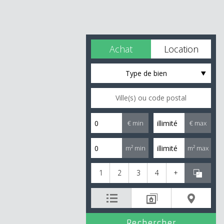
Achat
Location
Type de bien
€ min
€ max
m² min
m² max
1
2
3
4
+