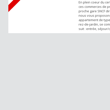
En plein coeur du cen
ces commerces de pr
proche gare SNCF dire
nous vous proposon
appartement de type
rez-de-jardin, se c
suit : entrée, séjour/c
chambres, salle de b
places de stationne
enfilade. Disponible 
Logement meublé Con
: 1 000€ + Charges : 9