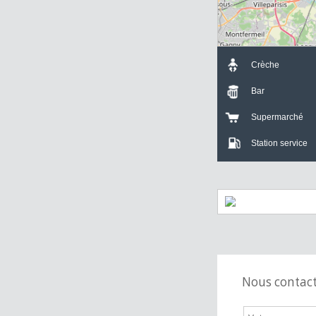
Crèche
Bar
Supermarch
Station servi