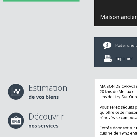
Maison anc
Poser u
Imprime
Estimation
MAISON DE CARAC
20 kms de Meaux 
de vos biens
kms de Lizy-Sur-
Vous serez sédui
qu'offre cette m
Découvrir
rénovés se comp