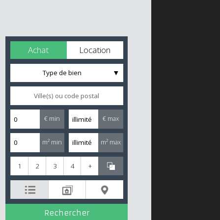
Achat
Location
Type de bien
€ min
€ max
m² min
m² max
1
2
3
4
+