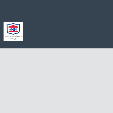
Achat maison Quincy-Voisins
Appartement à 
Location appartement Meaux
Stationnement à
Achat appartement Meaux
Appartement à l
Location appartement Saint-Germain-sur-Morin
Maison à vendre
Achat maison Villiers-sur-Morin
Immobilier Pro 
Achat maison Voulangis
Maison à vendre 