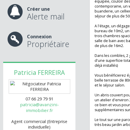
nos services
Entrée donnant s
cuisine de 19m2
équipée, couloir
contemporaine, 
Créer une
buanderie, un cel
Alerte mail
séjour de plus d
A l'étage, un dé
bureau de 10m2, 
Connexion
trois chambres s
salle de bain ave
Propriétaire
de plus de 16m2.
Dans les combles
d'une superficie 
déjà installés)
Patricia
FERREIRA
Vous bénéficiere
belle terrasse de
et le séjour salon
Un abris couvert 
07 66 29 79 91
un atelier d'env
patricia@avanzini-
ce bien et vous p