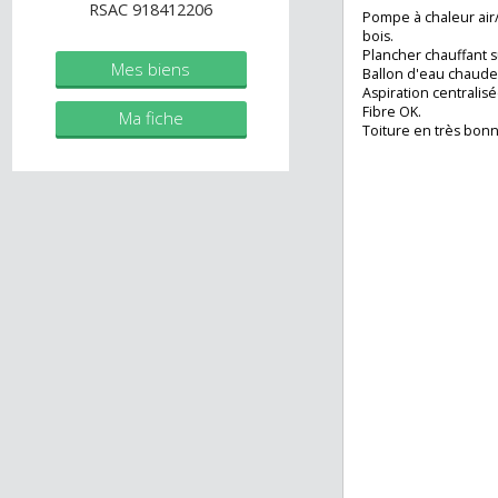
supplémentaires s
immobilier.fr
Le tout sur une 
Agent commercial (Entreprise
très beau jardin 
individuelle)
RSAC 918412206
Pompe à chaleur 
bois.
Plancher chauffan
Mes biens
Ballon d'eau chau
Aspiration centra
Fibre OK.
Ma fiche
Toiture en très b