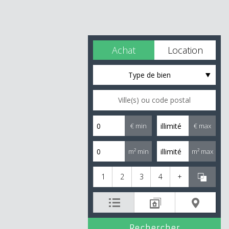
Achat
Location
Type de bien
€ min
€ max
m² min
m² max
1
2
3
4
+