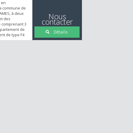
 en
la commune de
AMES, à deux
Nous
et des
contacter
e comprenant 3
ppartement de
Détails
ent de type F4
tement de type
r privative _ 6
king. Lesdits
ent loués par