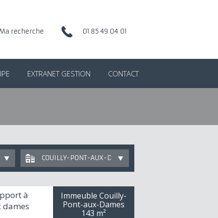
Ma recherche
01 85 49 04 01
IPE
EXTRANET GESTION
CONTACT
COUILLY-PONT-AUX-DAMES
pport à
Immeuble Couilly-
Pont-aux-Dames
ux dames
143 m²