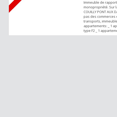
Immeuble de rapport
monopropriété. Sur 
COUILLY PONT AUX D
pas des commerces 
transports, immeubl
appartements: _ 1 a
type F2 _ 1 appartem
en triplex _ 1 appar
F4 en triplex avec cou
Box et 1 place de par
biens sont actuellem
notre agence et ...