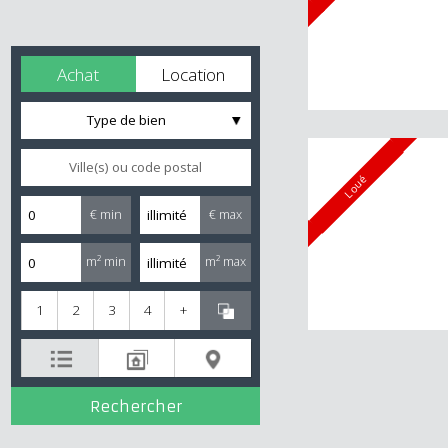
Achat
Location
Type de bien
Loué
€ min
€ max
m² min
m² max
1
2
3
4
+