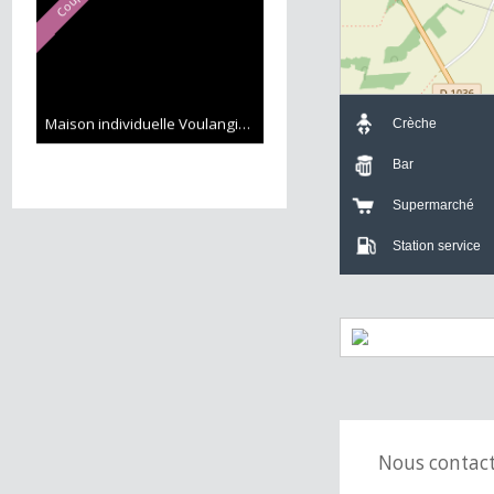
Maison individuelle Voulangis
110 m²
Coup de cœur
395 000 €
Maison individuelle Voulangis
107 m²
Crèche
Bar
Supermarch
Station servi