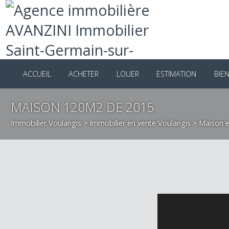
ACCUEIL
ACHETER
LOUER
ESTIMATION
B
MAISON 120M2 DE 2015
Immobilier Voulangis
>
Immobilier en vente Voulangis
>
Maiso