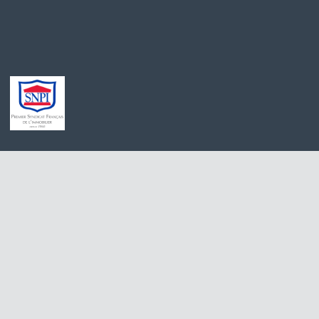
Achat maison Quincy-Voisins
Appartement à 
Location appartement Meaux
Stationnement à
Achat appartement Meaux
Appartement à l
Location appartement Saint-Germain-sur-Morin
Maison à vendre
Achat maison Villiers-sur-Morin
Immobilier Pro 
Achat maison Voulangis
Maison à vendre 