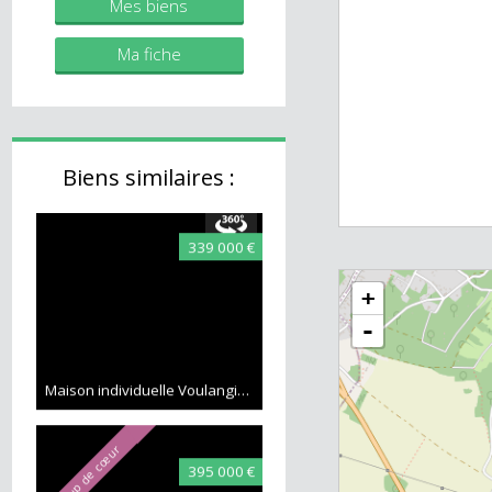
immobilier.fr
Mes biens
Ma fiche
Biens similaires :
339 000 €
+
-