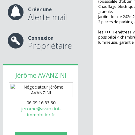
Au 1er étage, pal
nos services
(10m2, 13m2, 14,5
Sous combles, g
(possibilité d'obt
Chauffage électri
Créer une
granule.
Alerte mail
Jardin clos de 24
2 places de parki
les +++ : Fenêtre
Connexion
possibilité 4 cha
lumineuse, garan
Propriétaire
Jérôme
AVANZINI
06 09 16 53 30
jerome@avanzini-