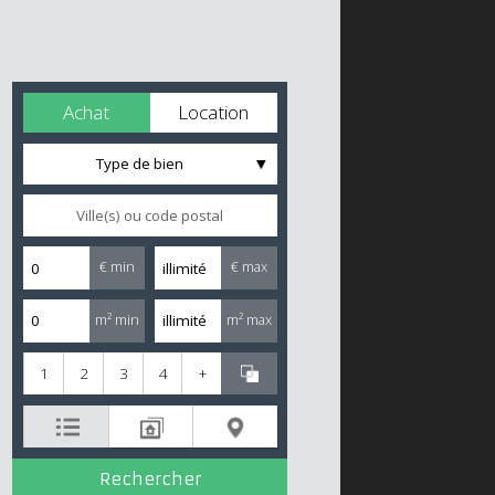
Achat
Location
Type de bien
€ min
€ max
m² min
m² max
1
2
3
4
+