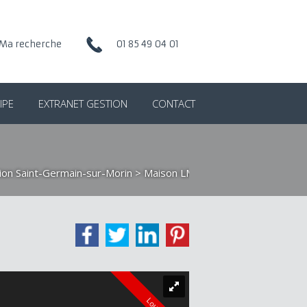
Ma recherche
01 85 49 04 01
IPE
EXTRANET GESTION
CONTACT
ion Saint-Germain-sur-Morin
> Maison LM1610
Loué