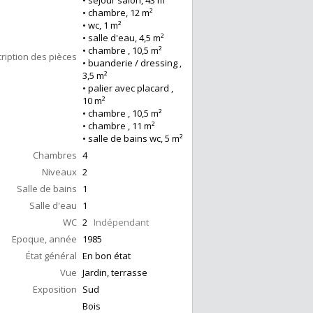
• séjour salon, 43 m²
• chambre, 12 m²
• wc, 1 m²
• salle d'eau, 4,5 m²
• chambre , 10,5 m²
ription des pièces
• buanderie / dressing ,
3,5 m²
• palier avec placard ,
10 m²
• chambre , 10,5 m²
• chambre , 11 m²
• salle de bains wc, 5 m²
Chambres
4
Niveaux
2
Salle de bains
1
Salle d'eau
1
WC
2
Indépendant
Epoque, année
1985
État général
En bon état
Vue
Jardin, terrasse
Exposition
Sud
Bois