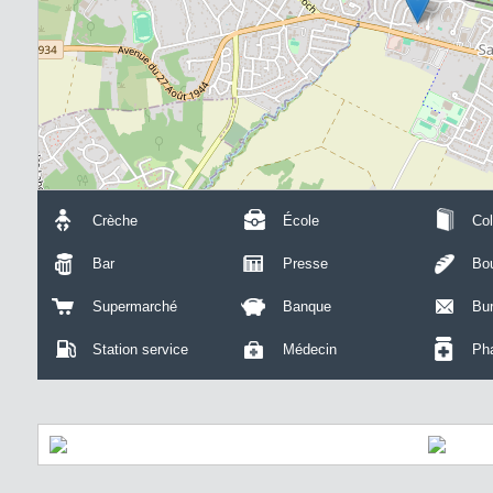
Crèche
École
Col
Bar
Presse
Bou
Supermarché
Banque
Bu
Station service
Médecin
Ph