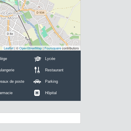
Leaflet
| ©
OpenStreetMap
|
Foursquare
contributors
lège
Lycée
langerie
Restaurant
reaux de poste
Parking
armacie
Hôpital