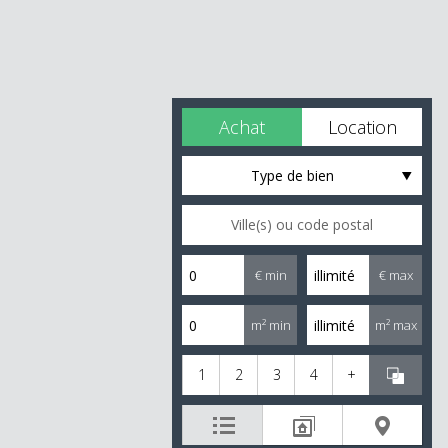
Achat
Location
Type de bien
€ min
€ max
m² min
m² max
1
2
3
4
+