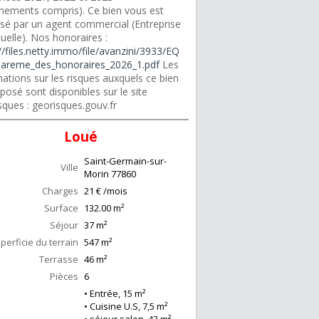
nements compris). Ce bien vous est
sé par un agent commercial (Entreprise
duelle). Nos honoraires :
//files.netty.immo/file/avanzini/3933/EQ
areme_des_honoraires_2026_1.pdf
Les
ations sur les risques auxquels ce bien
posé sont disponibles sur le site
sques : georisques.gouv.fr
Loué
Saint-Germain-sur-
Ville
Morin
77860
Charges
21 € /mois
Surface
132.00
m²
Séjour
37
m²
perficie du terrain
547 m²
Terrasse
46
m²
Pièces
6
• Entrée, 15 m²
• Cuisine U.S, 7,5 m²