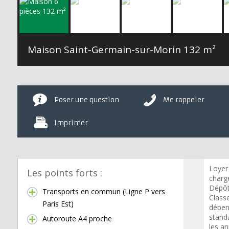
Maison Saint-Germain-sur-Morin
132 m²
Poser une question
Me rappeler
Imprimer
Loyer
Les points forts :
charge
Dépôt
Transports en commun (Ligne P vers
Class
Paris Est)
dépen
standa
Autoroute A4 proche
les a