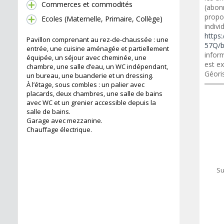
Commerces et commodités
(abon
propo
Ecoles (Maternelle, Primaire, Collège)
indivi
https:
Pavillon comprenant au rez-de-chaussée : une
57Q/b
entrée, une cuisine aménagée et partiellement
inform
équipée, un séjour avec cheminée, une
est ex
chambre, une salle d’eau, un WC indépendant,
Géori
un bureau, une buanderie et un dressing.
À l’étage, sous combles : un palier avec
placards, deux chambres, une salle de bains
avec WC et un grenier accessible depuis la
salle de bains.
Garage avec mezzanine.
Chauffage électrique.
Su